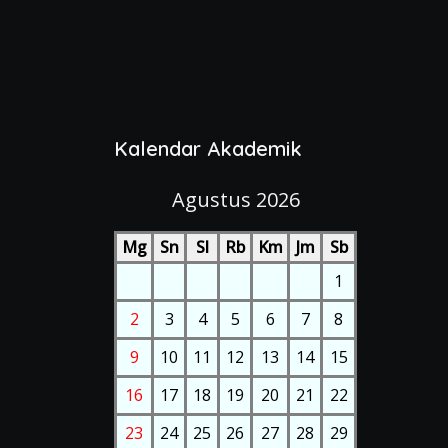
Kalendar Akademik
Agustus 2026
Mg
Sn
Sl
Rb
Km
Jm
Sb
1
2
3
4
5
6
7
8
9
10
11
12
13
14
15
16
17
18
19
20
21
22
23
24
25
26
27
28
29