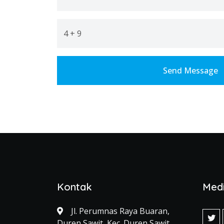
4 + 9
Send Message
Kontak
Medi
Jl. Perumnas Raya Buaran,
Duren Sawit, Kec. Duren Sawit,