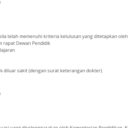
u
abila telah memenuhi kriteria kelulusan yang ditetapkan ole
am rapat Dewan Pendidik
lajaran
% diluar sakit (dengan surat keterangan dokter).
u
si yang diselenggarakan oleh Kementerian Pendidikan, Ke