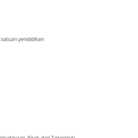
h satuan pendidikan
budayaan, Riset, dan Teknologi