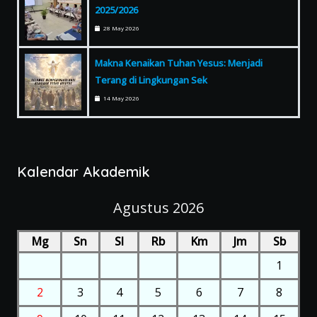
2025/2026
28 May 2026
Makna Kenaikan Tuhan Yesus: Menjadi
Terang di Lingkungan Sek
14 May 2026
Kalendar Akademik
Agustus 2026
Mg
Sn
Sl
Rb
Km
Jm
Sb
1
2
3
4
5
6
7
8